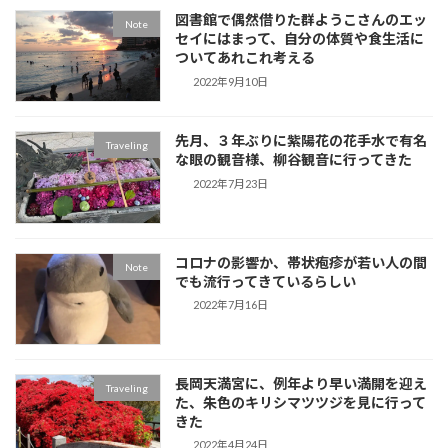
図書館で偶然借りた群ようこさんのエッ
Note
セイにはまって、自分の体質や食生活に
ついてあれこれ考える
2022年9月10日
先月、３年ぶりに紫陽花の花手水で有名
Traveling
な眼の観音様、柳谷観音に行ってきた
2022年7月23日
コロナの影響か、帯状疱疹が若い人の間
Note
でも流行ってきているらしい
2022年7月16日
長岡天満宮に、例年より早い満開を迎え
Traveling
た、朱色のキリシマツツジを見に行って
きた
2022年4月24日