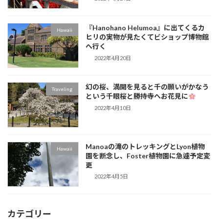
『Hanohano Helumoa』に出てくるカ
Hawaii
ヒリの実物が見たくてビショップ博物館
へ行く
2022年4月20日
幻の桜、満開を見ると千の願いがかなう
Traveling
という千眼桜と勝持寺へお花見に
2022年4月10日
Manoaの滝のトレッキングとLyon植物
Hawaii
園を断念し、Foster植物園に急遽予定変
更
2022年4月5日
カテゴリー